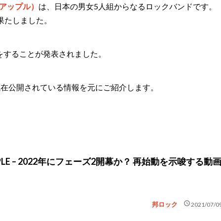
ン・アップル）
は、日本の男女5人組からなるロックバンドです。
を果たしました。
止をすることが発表されました。
現在公開されている情報を元にご紹介します。
 APPLE – 2022年にフェーズ2開幕か？ 再始動を示唆する動
schedule
邦ロック
2021/07/0