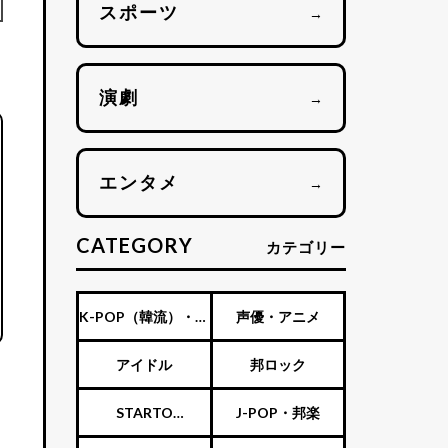
スポーツ
→
演劇
→
エンタメ
→
CATEGORY
カテゴリー
K-POP（韓流）・海
声優・アニメ
外アーティスト
アイドル
邦ロック
STARTO
J-POP・邦楽