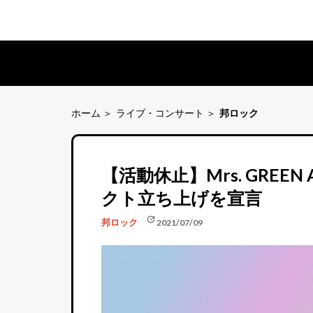
ホーム
ライブ・コンサート
邦ロック
【活動休止】Mrs. GREE
クト立ち上げを宣言
update
邦ロック
2021/07/09