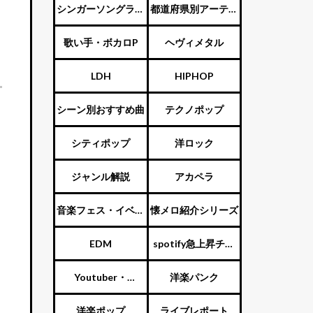
ENTERTAINMENT（旧
シンガーソングライ
都道府県別アーティ
ジャニーズ）
ター
スト
歌い手・ボカロP
ヘヴィメタル
LDH
HIPHOP
シーン別おすすめ曲
テクノポップ
シティポップ
洋ロック
ジャンル解説
アカペラ
音楽フェス・イベン
懐メロ紹介シリーズ
ト
EDM
spotify急上昇チャ
ート
Youtuber・
洋楽パンク
Vtuber・歌い手
洋楽ポップ
ライブレポート