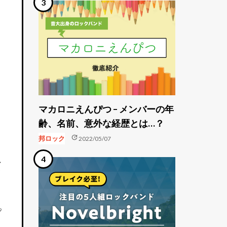
マカロニえんぴつ – メンバーの年
齢、名前、意外な経歴とは…？
update
邦ロック
2022/05/07
画
9