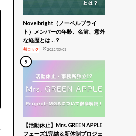
Novelbright（ノーベルブライ
ト）メンバーの年齢、名前、意外
な経歴とは…？
update
邦ロック
2025/03/03
【活動休止】Mrs. GREEN APPLE
フェーズ1完結＆新体制プロジェ