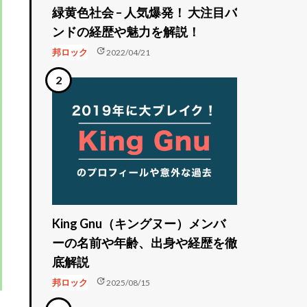
緑黄色社会 – 人気爆発！ 大注目バ
ンドの経歴や魅力を解説！
update
邦ロック
2022/04/21
King Gnu（キングヌー）メンバ
ーの名前や年齢、出身や経歴を徹
底解説
update
邦ロック
2025/08/15