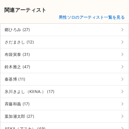
関連アーティスト
男性ソロのアーティスト一覧を見る
keyboard_arrow_right
郷ひろみ (27)
keyboard_arrow_right
さだまさし (12)
keyboard_arrow_right
布袋寅泰 (31)
keyboard_arrow_right
鈴木雅之 (47)
keyboard_arrow_right
秦基博 (11)
keyboard_arrow_right
氷川きよし（KIINA.） (17)
keyboard_arrow_right
斉藤和義 (17)
サイト情報
keyboard_arrow_right
葉加瀬太郎 (27)
チケットジャム運営会社
keyboard_arrow_right
ASKA（アスカ） (49)