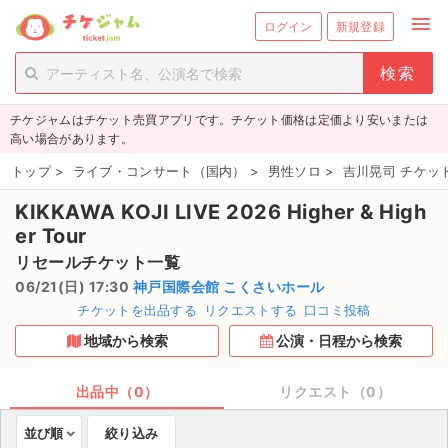
menu
ログイン
新規登録
person_add
exit_to_app
新規会員登録
ログイン
チケジャムはチケット売買アプリです。チケット価格は定価より安いまたは
チケットを探す
高い場合があります。
新着チケット
トップ
>
ライブ・コンサート（国内）
>
男性ソロ
>
吉川晃司 チケッ
KIKKAWA KOJI LIVE 2026 Higher & High
値下げしたチケット
er Tour
都道府県からチケットを探す
リセールチケット一覧
06/21(日) 17:30
神戸国際会館 こくさいホール
もうすぐ開催のチケット
チケットを出品する
リクエストする
口コミ投稿
地域から検索
公演・日程から検索
チケットのリクエスト一覧
出品中（0）
リクエスト（0）
取扱チケット
並び順
絞り込み
ライブ・コンサート（国内）