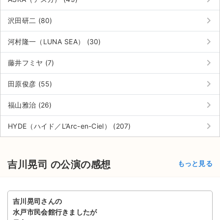
チケットジャム利用規約
keyboard_arrow_right
沢田研二 (80)
プライバシーポリシー
keyboard_arrow_right
河村隆一（LUNA SEA） (30)
特定商取引法に基づく表記
keyboard_arrow_right
藤井フミヤ (7)
公演登録依頼
keyboard_arrow_right
田原俊彦 (55)
不正転売禁止法について
keyboard_arrow_right
福山雅治 (26)
チケットジャムの取り組み
keyboard_arrow_right
HYDE（ハイド／L’Arc-en-Ciel） (207)
音楽情報
吉川晃司 の公演の感想
もっと見る
吉川晃司さんの
水戸市民会館行きましたが