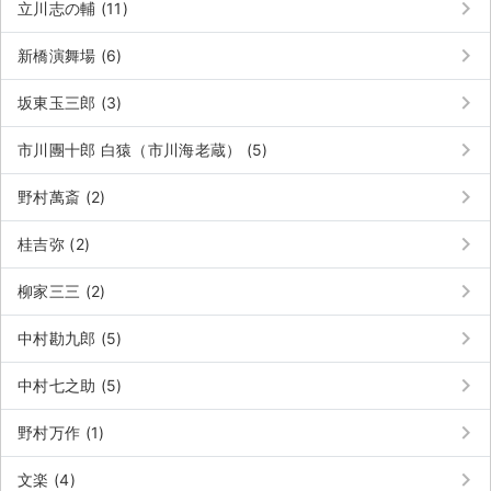
keyboard_arrow_right
チケットジャム利用規約
立川志の輔 (11)
keyboard_arrow_right
プライバシーポリシー
新橋演舞場 (6)
keyboard_arrow_right
特定商取引法に基づく表記
坂東玉三郎 (3)
keyboard_arrow_right
公演登録依頼
市川團十郎 白猿（市川海老蔵） (5)
keyboard_arrow_right
不正転売禁止法について
野村萬斎 (2)
keyboard_arrow_right
チケットジャムの取り組み
桂吉弥 (2)
keyboard_arrow_right
音楽情報
柳家三三 (2)
keyboard_arrow_right
中村勘九郎 (5)
keyboard_arrow_right
中村七之助 (5)
keyboard_arrow_right
野村万作 (1)
keyboard_arrow_right
文楽 (4)