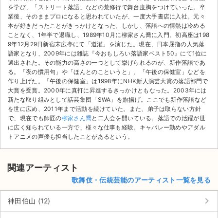
を学び、「ストリート落語」などの荒修行で舞台度胸をつけていった。卒
業後、そのままプロになると思われていたが、一度大手書店に入社。元々
本が好きだったことがきっかけとなった。しかし、落語への情熱は冷める
ことなく、1年半で退職し、1989年10月に柳家さん喬に入門。初高座は198
9年12月29日新宿末広亭にて「道灌」を演じた。現在、日本屈指の人気落
語家となり、2009年には雑誌『今おもしろい落語家ベスト50』にて1位に
選出された。その能力の高さの一つとして挙げられるのが、新作落語であ
る。「夜の慣用句」や「ほんとのこというと」、「午後の保健室」などを
作り上げた。「午後の保健室」は1998年にNHK新人演芸大賞の落語部門で
大賞を受賞。2000年に真打に昇進するきっかけともなった。2003年には
新たな取り組みとして話芸集団「SWA」を旗揚げ。ここでも新作落語など
を世に広め、2011年まで活動を続けていた。また、弟子は取らない方針
で、現在でも師匠の
柳家さん喬
と二人会を開いている。落語での活躍が世
に広く知られている一方で、様々な仕事も経験。キャバレー勤めやアダル
トアニメの声優も担当したことがあるという。
関連アーティスト
サイト情報
歌舞伎・伝統芸能のアーティスト一覧を見る
keyboard_arrow_right
チケットジャム運営会社
神田伯山 (12)