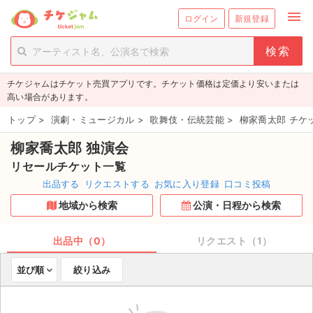
menu
ログイン
新規登録
person_add
exit_to_app
新規会員登録
ログイン
チケジャムはチケット売買アプリです。チケット価格は定価より安いまたは
チケットを探す
高い場合があります。
新着チケット
トップ
>
演劇・ミュージカル
>
歌舞伎・伝統芸能
>
柳家喬太郎 チケ
柳家喬太郎 独演会
値下げしたチケット
リセールチケット一覧
都道府県からチケットを探す
出品する
リクエストする
お気に入り登録
口コミ投稿
地域から検索
公演・日程から検索
もうすぐ開催のチケット
チケットのリクエスト一覧
出品中（0）
リクエスト（1）
並び順
絞り込み
取扱チケット
ライブ・コンサート（国内）