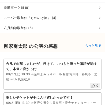
keyboard_arrow_right
春風亭一之輔 (9)
keyboard_arrow_right
スーパー歌舞伎『もののけ姫』 (4)
keyboard_arrow_right
八月納涼歌舞伎 (6)
柳家喬太郎 の公演の感想
もっと見る
台風で心配しましたが、行けて、いつもと違った落語が聞け
て、本当に良かった!
06/27(土) 18:30 有楽町よみうりホール 柳家喬太郎・春風亭一之
輔 with 風藤松原
0
欲しいチケットが手に入り嬉しかったです！
09/21(日) 13:30 大阪府立男女共同参画・青少年センター（ドー