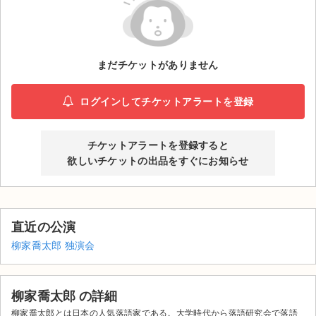
ライブ・コンサート（海外）
イベント
まだチケットがありません
スポーツ
ログインしてチケットアラートを登録
演劇・ミュージカル
チケットアラートを登録すると
ご利用ガイド
欲しいチケットの出品をすぐにお知らせ
ご利用ガイド
手数料・お支払い方法
直近の公演
柳家喬太郎 独演会
AIに質問する
よくある質問
柳家喬太郎 の詳細
お知らせ
柳家喬太郎とは日本の人気落語家である。大学時代から落語研究会で落語