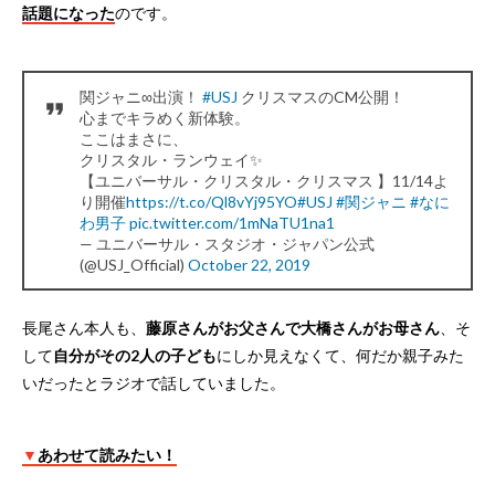
話題になった
のです。
関ジャニ∞出演！
#USJ
クリスマスのCM公開！
心までキラめく新体験。
ここはまさに、
クリスタル・ランウェイ✨
【ユニバーサル・クリスタル・クリスマス 】11/14よ
り開催
https://t.co/Ql8vYj95YO
#USJ
#関ジャニ
#なに
わ男子
pic.twitter.com/1mNaTU1na1
— ユニバーサル・スタジオ・ジャパン公式
(@USJ_Official)
October 22, 2019
長尾さん本人も、
藤原さんがお父さんで大橋さんがお母さん
、そ
して
自分がその2人の子ども
にしか見えなくて、何だか親子みた
いだったとラジオで話していました。
▼
あわせて読みたい！