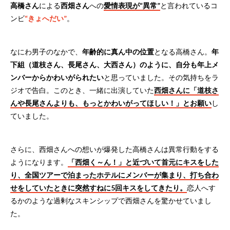
高橋さん
による
西畑さん
への
愛情表現が“異常”
と言われているコ
ンビ
“きょへだい”
。
なにわ男子のなかで、
年齢的に真ん中の位置
となる高橋さん。
年
下組（道枝さん、長尾さん、大西さん）のように、自分も年上メ
ンバーからかわいがられたい
と思っていました。その気持ちをラ
ジオで告白。このとき、一緒に出演していた
西畑さんに「道枝さ
んや長尾さんよりも、もっとかわいがってほしい！」とお願い
し
ていました。
さらに、西畑さんへの想いが爆発した高橋さんは異常行動をする
ようになります。
「西畑く～ん！」と近づいて首元にキスをした
り、全国ツアーで泊まったホテルにメンバーが集まり、打ち合わ
せをしていたときに突然すねに5回キスをしてきたり。
恋人へす
るかのような過剰なスキンシップで西畑さんを驚かせていまし
た。