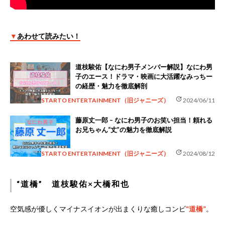
▼
あわせて読みたい！
道枝駿佑【なにわ男子メンバー解説】なにわ男
子のエース！ドラマ・映画に大活躍なみっちー
の経歴・魅力を徹底解剖
update
STARTO ENTERTAINMENT（旧ジャニーズ）
2024/06/11
藤原丈一郎 – なにわ男子のお笑い担当！頼れる
お兄ちゃん“丈”の魅力を徹底解説
update
STARTO ENTERTAINMENT（旧ジャニーズ）
2024/08/12
“道橋” 道枝駿佑×大橋和也
空気感が優しくマイナスイオンが出まくりな癒しコンビ
“道橋”
。