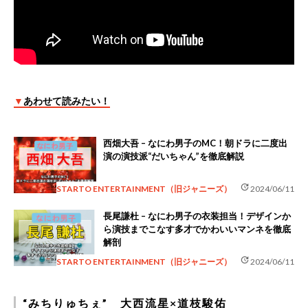
▼
あわせて読みたい！
西畑大吾 – なにわ男子のMC！朝ドラに二度出
演の演技派“だいちゃん”を徹底解説
update
STARTO ENTERTAINMENT（旧ジャニーズ）
2024/06/11
長尾謙杜 – なにわ男子の衣装担当！デザインか
ら演技までこなす多才でかわいいマンネを徹底
解剖
update
STARTO ENTERTAINMENT（旧ジャニーズ）
2024/06/11
“みちりゅちぇ” 大西流星×道枝駿佑