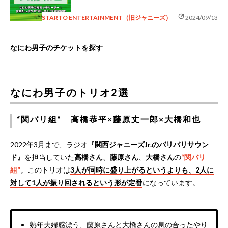
update
STARTO ENTERTAINMENT（旧ジャニーズ）
2024/09/13
なにわ男子のチケットを探す
なにわ男子のトリオ2選
“関バリ組” 高橋恭平×藤原丈一郎×大橋和也
2022年3月まで、ラジオ
『関西ジャニーズJr.のバリバリサウン
ド』
を担当していた
高橋さん
、
藤原さん
、
大橋さん
の
“関バリ
組”
。このトリオは
3人が同時に盛り上がるというよりも、2人に
対して1人が振り回されるという形が定番
になっています。
熟年夫婦感漂う、藤原さんと大橋さんの息の合ったやり