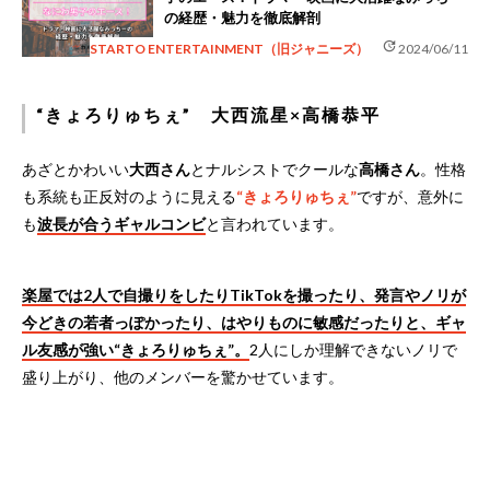
の経歴・魅力を徹底解剖
update
STARTO ENTERTAINMENT（旧ジャニーズ）
2024/06/11
“きょろりゅちぇ” 大西流星×高橋恭平
あざとかわいい
大西さん
とナルシストでクールな
高橋さん
。性格
も系統も正反対のように見える
“きょろりゅちぇ”
ですが、意外に
も
波長が合うギャルコンビ
と言われています。
楽屋では2人で自撮りをしたりTikTokを撮ったり、発言やノリが
今どきの若者っぽかったり、はやりものに敏感だったりと、ギャ
ル友感が強い“きょろりゅちぇ”。
2人にしか理解できないノリで
盛り上がり、他のメンバーを驚かせています。