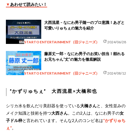
▼
あわせて読みたい！
大西流星 – なにわ男子随一のプロ意識！あざと
可愛いりゅちぇの魅力を紹介
update
STARTO ENTERTAINMENT（旧ジャニーズ）
2024/06/28
藤原丈一郎 – なにわ男子のお笑い担当！頼れる
お兄ちゃん“丈”の魅力を徹底解説
update
STARTO ENTERTAINMENT（旧ジャニーズ）
2024/08/12
“かずりゅちぇ” 大西流星×大橋和也
シリカ水を飲んだり美顔器を使っている
大橋さん
と、女性並みの
メイク知識と技術を持つ
大西さん
。この2人は、なにわ男子の
女
子ドル枠
と言われています。そんな2人のコンビ名は
“かずりゅち
ぇ”
。