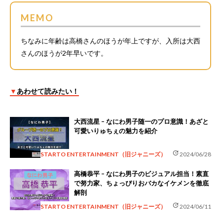
MEMO
ちなみに年齢は高橋さんのほうが年上ですが、入所は大西
さんのほうが2年早いです。
▼
あわせて読みたい！
大西流星 – なにわ男子随一のプロ意識！あざと
可愛いりゅちぇの魅力を紹介
update
STARTO ENTERTAINMENT（旧ジャニーズ）
2024/06/28
高橋恭平 – なにわ男子のビジュアル担当！素直
で努力家、ちょっぴりおバカなイケメンを徹底
解剖
update
STARTO ENTERTAINMENT（旧ジャニーズ）
2024/06/11