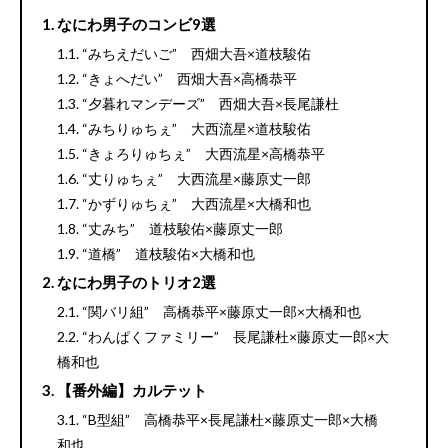
なにわ男子のコンビ9選
“みちえだいご” 西畑大吾×道枝駿佑
“きょへだい” 西畑大吾×高橋恭平
“夕暮れマンデーズ” 西畑大吾×長尾謙杜
“みちりゅちぇ” 大西流星×道枝駿佑
“きょろりゅちぇ” 大西流星×高橋恭平
“丈りゅちぇ” 大西流星×藤原丈一郎
“かずりゅちぇ” 大西流星×大橋和也
“丈みち” 道枝駿佑×藤原丈一郎
“道橋” 道枝駿佑×大橋和也
なにわ男子のトリオ2選
“関バリ組” 高橋恭平×藤原丈一郎×大橋和也
“わんぱくファミリー” 長尾謙杜×藤原丈一郎×大
橋和也
【番外編】カルテット
“B型組” 高橋恭平×長尾謙杜×藤原丈一郎×大橋
和也