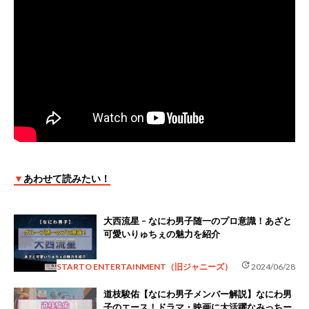
▼
あわせて読みたい！
大西流星 – なにわ男子随一のプロ意識！あざと
可愛いりゅちぇの魅力を紹介
update
STARTO ENTERTAINMENT（旧ジャニーズ）
2024/06/28
道枝駿佑【なにわ男子メンバー解説】なにわ男
子のエース！ドラマ・映画に大活躍なみっちー