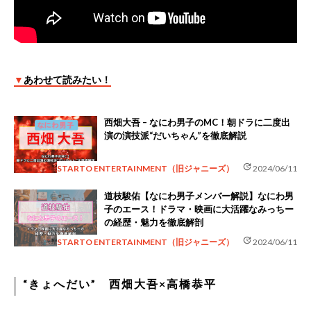
▼
あわせて読みたい！
西畑大吾 – なにわ男子のMC！朝ドラに二度出
演の演技派“だいちゃん”を徹底解説
update
STARTO ENTERTAINMENT（旧ジャニーズ）
2024/06/11
道枝駿佑【なにわ男子メンバー解説】なにわ男
子のエース！ドラマ・映画に大活躍なみっちー
の経歴・魅力を徹底解剖
update
STARTO ENTERTAINMENT（旧ジャニーズ）
2024/06/11
“きょへだい” 西畑大吾×高橋恭平