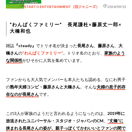
update
STARTO ENTERTAINMENT（旧ジャニーズ）
2024/09/13
“わんぱくファミリー” 長尾謙杜×藤原丈一郎×
大橋和也
雑誌
『steady』
でトリオ名が決まった
長尾さん
、
藤原さん
、
大
橋さん
の
“わんぱくファミリー”
。トリオ名のとおり、
家族のよう
な関係性
がひそかに人気を集めています。
ファンからも大人気でメンバーも本人たちも認める、なにわ男子
の
熟年夫婦コンビ・藤原さんと大橋さん
。そんな
夫婦の息子的存
在なのが長尾さん
です。
この3人が家族のようだと言われるようになったのは、
2019年に
放送されたユニバーサル・スタジオ・ジャパンのCM
。
“丈橋”に
挟まれる長尾さんの姿が、親子っぽくてかわいいとファンの間で