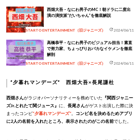
西畑大吾 – なにわ男子のMC！朝ドラに二度出
演の演技派“だいちゃん”を徹底解説
update
STARTO ENTERTAINMENT（旧ジャニーズ）
2024/06/11
高橋恭平 – なにわ男子のビジュアル担当！素直
で努力家、ちょっぴりおバカなイケメンを徹底
解剖
update
STARTO ENTERTAINMENT（旧ジャニーズ）
2024/06/11
“夕暮れマンデーズ” 西畑大吾×長尾謙杜
西畑さん
がラジオパーソナリティーを務めていた
『関西ジャニー
ズJr.とれたて関ジュース』
に、
長尾さん
がゲスト出演した際に決
まったコンビ
“夕暮れマンデーズ”
。
コンビ名を決めるためアプリ
に2人の名前を入れたところ、表示されたのがこの名前
でした。