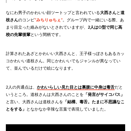
なにわ男子のかわいい顔ツートップと言われている
大西さん
と
道
枝さん
のコンビ
“みちりゅちぇ”
。グループ内で一緒にいる際、あ
まり目立った絡みがないとされていますが、
2人はO型で同じ高
校の先輩後輩
という間柄です。
計算されたあざとかわいい大西さんと、王子様っぽさもあるカッ
コかわいい道枝さん。同じかわいいでもジャンルが異なってい
て、並んでいるだけで絵になります。
2人の共通点は、
かわいらしい見た目とは裏腹に中身は毒舌
だと
いうところ。道枝さんは大西さんのことを
「発言がサイコパス」
と言い、大西さんは道枝さんを
「結構、毒舌。たまに不思議なこ
とをする」
となかなか辛辣な言葉で表現していました。