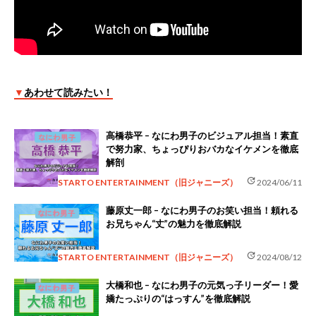
▼
あわせて読みたい！
高橋恭平 – なにわ男子のビジュアル担当！素直
で努力家、ちょっぴりおバカなイケメンを徹底
解剖
update
STARTO ENTERTAINMENT（旧ジャニーズ）
2024/06/11
藤原丈一郎 – なにわ男子のお笑い担当！頼れる
お兄ちゃん“丈”の魅力を徹底解説
update
STARTO ENTERTAINMENT（旧ジャニーズ）
2024/08/12
大橋和也 – なにわ男子の元気っ子リーダー！愛
嬌たっぷりの“はっすん”を徹底解説