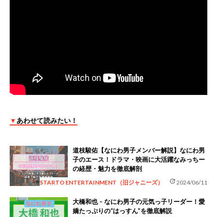
▼
あわせて読みたい！
道枝駿佑【なにわ男子メンバー解説】なにわ男
子のエース！ドラマ・映画に大活躍なみっちー
の経歴・魅力を徹底解剖
update
STARTO ENTERTAINMENT（旧ジャニーズ）
2024/06/11
大橋和也 – なにわ男子の元気っ子リーダー！愛
嬌たっぷりの“はっすん”を徹底解説