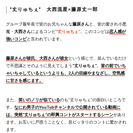
“丈りゅちぇ” 大西流星×藤原丈一郎
グループ最年長で皆のお兄ちゃんな
藤原さん
と、皆の愛され小悪
魔・
大西さん
によるコンビ
“丈りゅちぇ”
。このコンビは
恋人感が
強いコンビ
と言われています。
藤原さんが彼氏、大西さんが彼女
という感じで、並んでいるだけ
で不思議とそのように見えてしまう
“丈りゅちぇ”
。
皆の前でいち
ゃいちゃしているというよりも、2人の目線やまなざし、空気感
に甘さを感じます。
また、
笑いのノリが似ている
のも“丈りゅちぇ”の面白いところで
す。
なにわ男子のYouTubチャンネルで公開されている動画に
は、突然“丈りゅちぇ”の即興コントがスタートするシーン
があり
ます。お互いに戸惑うことなく、息ピッタリのコントに驚かされ
ます。