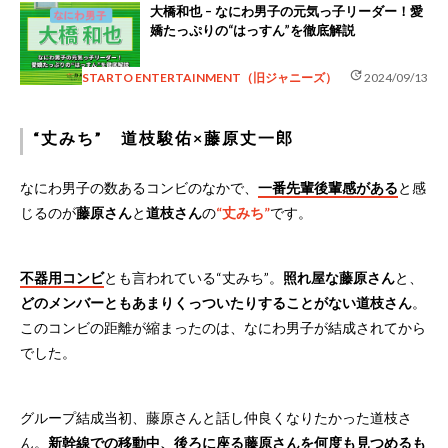
大橋和也 – なにわ男子の元気っ子リーダー！愛
嬌たっぷりの“はっすん”を徹底解説
update
STARTO ENTERTAINMENT（旧ジャニーズ）
2024/09/13
“丈みち” 道枝駿佑×藤原丈一郎
なにわ男子の数あるコンビのなかで、
一番先輩後輩感がある
と感
じるのが
藤原さん
と
道枝さん
の
“丈みち”
です。
不器用コンビ
とも言われている“丈みち”。
照れ屋な藤原さん
と、
どのメンバーともあまりくっついたりすることがない道枝さん
。
このコンビの距離が縮まったのは、なにわ男子が結成されてから
でした。
グループ結成当初、藤原さんと話し仲良くなりたかった道枝さ
ん。
新幹線での移動中、後ろに座る藤原さんを何度も見つめるも