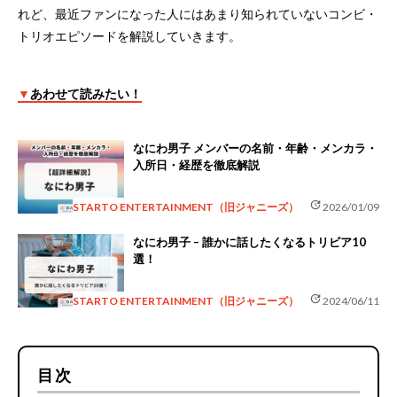
れど、最近ファンになった人にはあまり知られていないコンビ・
トリオエピソードを解説していきます。
▼
あわせて読みたい！
なにわ男子 メンバーの名前・年齢・メンカラ・
入所日・経歴を徹底解説
update
STARTO ENTERTAINMENT（旧ジャニーズ）
2026/01/09
なにわ男子 – 誰かに話したくなるトリビア10
選！
update
STARTO ENTERTAINMENT（旧ジャニーズ）
2024/06/11
目次