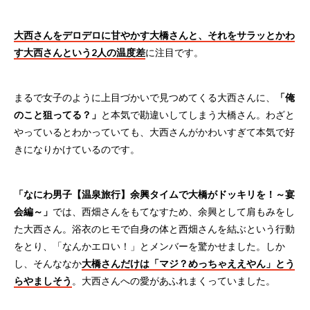
大西さんをデロデロに甘やかす大橋さんと、それをサラッとかわ
す大西さんという2人の温度差
に注目です。
まるで女子のように上目づかいで見つめてくる大西さんに、
「俺
のこと狙ってる？」
と本気で勘違いしてしまう大橋さん。わざと
やっているとわかっていても、大西さんがかわいすぎて本気で好
きになりかけているのです。
「なにわ男子【温泉旅行】余興タイムで大橋がドッキリを！～宴
会編～」
では、西畑さんをもてなすため、余興として肩もみをし
た大西さん。浴衣のヒモで自身の体と西畑さんを結ぶという行動
をとり、「なんかエロい！」とメンバーを驚かせました。しか
し、そんななか
大橋さんだけは「マジ？めっちゃええやん」とう
らやましそう
。大西さんへの愛があふれまくっていました。