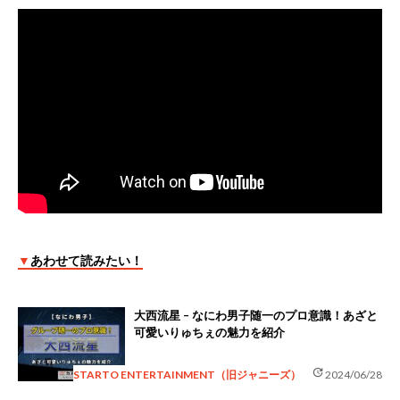
▼
あわせて読みたい！
大西流星 – なにわ男子随一のプロ意識！あざと
可愛いりゅちぇの魅力を紹介
update
STARTO ENTERTAINMENT（旧ジャニーズ）
2024/06/28