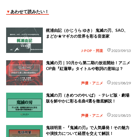
▼
あわせて読みたい！
梶浦由記（かじうら ゆき） 鬼滅の刃、SAO、
まどか★マギカの世界を彩る音楽家
update
J-POP・邦楽
2023/09/13
鬼滅の刃｜10月から第二期の放送開始！アニメ
OP曲『紅蓮華』タイトルや歌詞の意味は？
schedule
声優・アニメ
2021/08/29
鬼滅の刃（きめつのやいば） – テレビ版・劇場
版を鮮やかに彩る名曲4選を徹底解説！
schedule
声優・アニメ
2021/08/25
鬼頭明里 – 『鬼滅の刃』で人気爆発！その魅力
や演技力について経歴を交えて解説！