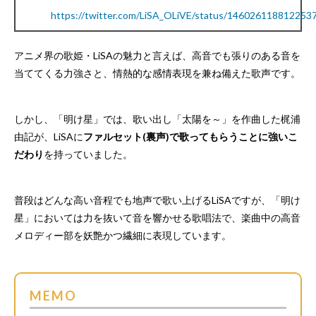
https://twitter.com/LiSA_OLiVE/status/146026118812253
アニメ界の歌姫・LiSAの魅力と言えば、高音でも張りのある音を
当ててくる力強さと、情熱的な感情表現を兼ね備えた歌声です。
しかし、「明け星」では、歌い出し「太陽を～」を作曲した梶浦
由記が、LiSAに
ファルセット(裏声)で歌ってもらうことに強いこ
だわり
を持っていました。
普段はどんな高い音程でも地声で歌い上げるLiSAですが、「明け
星」においては力を抜いて音を響かせる歌唱法で、楽曲中の高音
メロディー部を妖艶かつ繊細に表現しています。
MEMO