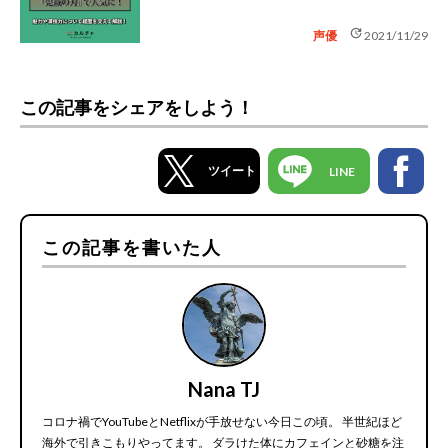
update
声優
2021/11/29
この記事をシェアをしよう！
ツイート
LINE
この記事を書いた人
Nana TJ
コロナ禍でYouTubeとNetflixが手放せない今日この頃。 半世紀ほど
海外で引きこもりやってます。 ダラけた体にカフェインと砂糖を注