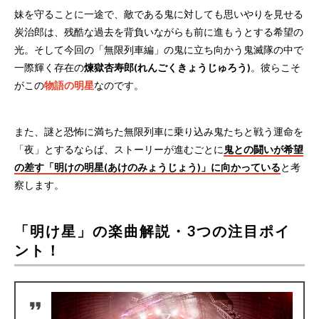
妹を守ることに一途で、敵である鬼に対しても思いやりを見せる
炭治郎は、残酷な過去を背負いながらも前に進もうとする希望の
光。そして今回の「無限列車編」の鬼に立ち向かう鬼滅隊の中で
一際輝く存在の
煉獄杏寿郎(れんごくきょうじゅろう)
。彼らこそ
がこの
物語の明星
なのです。
また、謎と恐怖に満ちた無限列車に乗り込み鬼たちと戦う運命を
「夜」とするならば、ストーリーが進むごとに
鬼との闘いが希望
の差す「明けの明星(あけのみょうじょう)」に向かっている
と考
察します。
「明け星」の楽曲解説・3つの注目ポイ
ント！