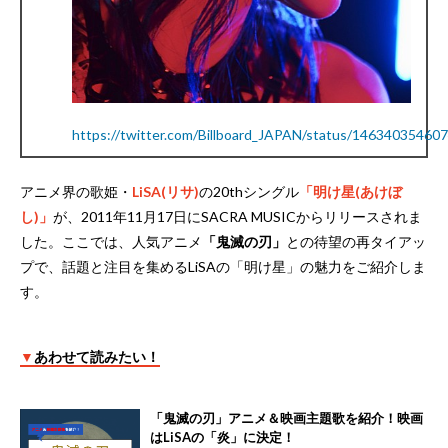
https://twitter.com/Billboard_JAPAN/status/14634035460
アニメ界の歌姫・
LiSA(リサ)
の20thシングル
「明け星(あけぼ
し)」
が、2011年11月17日にSACRA MUSICからリリースされま
した。ここでは、人気アニメ
「鬼滅の刃」
との待望の再タイアッ
プで、話題と注目を集めるLiSAの「明け星」の魅力をご紹介しま
す。
▼
あわせて読みたい！
「鬼滅の刃」アニメ＆映画主題歌を紹介！映画
はLiSAの「炎」に決定！