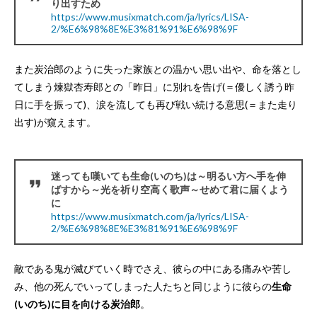
り出すため
https://www.musixmatch.com/ja/lyrics/LISA-
2/%E6%98%8E%E3%81%91%E6%98%9F
また炭治郎のように失った家族との温かい思い出や、命を落とし
てしまう煉獄杏寿郎との「昨日」に別れを告げ(＝優しく誘う昨
日に手を振って)、涙を流しても再び戦い続ける意思(＝また走り
出す)が窺えます。
迷っても嘆いても生命(いのち)は～明るい方へ手を伸
ばすから～光を祈り空高く歌声～せめて君に届くよう
に
https://www.musixmatch.com/ja/lyrics/LISA-
2/%E6%98%8E%E3%81%91%E6%98%9F
敵である鬼が滅びていく時でさえ、彼らの中にある痛みや苦し
み、他の死んでいってしまった人たちと同じように彼らの
生命
(いのち)に目を向ける炭治郎
。