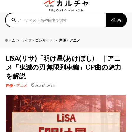
検索
search
ホーム
ライブ・コンサート
声優・アニメ
LiSA(リサ)「明け星(あけぼし)」｜アニ
メ「鬼滅の刃 無限列車編」OP曲の魅力
を解説
schedule
2021/12/15
声優・アニメ