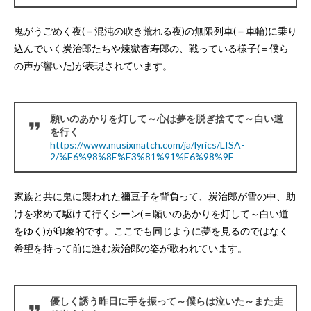
鬼がうごめく夜(＝混沌の吹き荒れる夜)の無限列車(＝車輪)に乗り
込んでいく炭治郎たちや煉獄杏寿郎の、戦っている様子(＝僕ら
の声が響いた)が表現されています。
願いのあかりを灯して～心は夢を脱ぎ捨てて～白い道
を行く
https://www.musixmatch.com/ja/lyrics/LISA-
2/%E6%98%8E%E3%81%91%E6%98%9F
家族と共に鬼に襲われた禰豆子を背負って、炭治郎が雪の中、助
けを求めて駆けて行くシーン(＝願いのあかりを灯して～白い道
をゆく)が印象的です。ここでも同じように夢を見るのではなく
希望を持って前に進む炭治郎の姿が歌われています。
優しく誘う昨日に手を振って～僕らは泣いた～また走