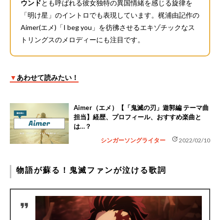
ウンド
とも呼ばれる彼女独特の異国情緒を感じる旋律を
「明け星」のイントロでも表現しています。梶浦由記作の
Aimer(エメ)「I beg you」を彷彿させるエキゾチックなス
トリングスのメロディーにも注目です。
▼
あわせて読みたい！
Aimer（エメ）【「鬼滅の刃」遊郭編 テーマ曲
担当】経歴、プロフィール、おすすめ楽曲と
は…？
update
シンガーソングライター
2022/02/10
物語が蘇る！鬼滅ファンが泣ける歌詞