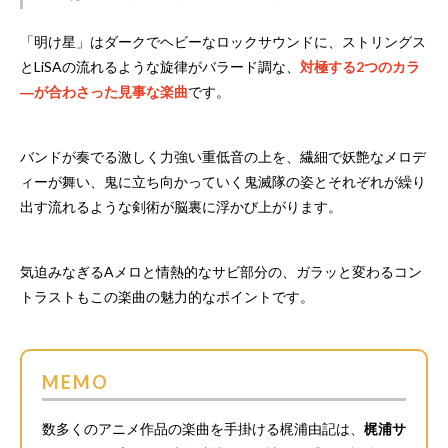
「明け星」はダークでヘビーなロックサウンドに、ストリングス
とLiSAの流れるような旋律がバラード調な、
対極する2つのカラ
―が合わさった見事な楽曲
です。
バンドが奏でる激しく力強い重低音の上を、繊細で妖艶なメロデ
ィーが舞い、鬼に立ち向かっていく鬼滅隊の姿とそれぞれが繰り
出す流れるような剣術が脳裏に浮かび上がります。
気迫みなぎるAメロと情熱的なサビ部分の、ガラッと変わるコン
トラストもこの楽曲の魅力的なポイントです。
MEMO
数多くのアニメ作品の楽曲を手掛ける梶浦由記は、
梶浦サ