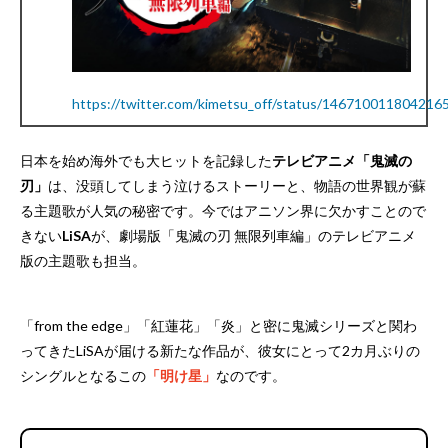
https://twitter.com/kimetsu_off/status/146710011804216
日本を始め海外でも大ヒットを記録した
テレビアニメ「鬼滅の
刃」
は、没頭してしまう泣けるストーリーと、物語の世界観が蘇
る主題歌が人気の秘密です。今ではアニソン界に欠かすことので
きない
LiSA
が、劇場版「鬼滅の刃 無限列車編」のテレビアニメ
版の主題歌も担当。
「from the edge」「紅蓮花」「炎」と密に鬼滅シリーズと関わ
ってきたLiSAが届ける新たな作品が、彼女にとって2カ月ぶりの
シングルとなるこの
「明け星」
なのです。