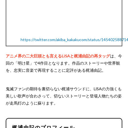
https://twitter.com/akiba_kakakucom/status/1454025887
アニメ界の二大巨頭とも言えるLiSAと梶浦由記の再タッグ
は、今
回の「明け星」で4作目となります。作品のストーリーや世界観
を、忠実に音楽で再現することに定評がある梶浦由記。
鬼滅ファンの期待を裏切らない梶浦サウンドに、LiSAの力強くも
美しい歌声が合わさって、切ないストーリーと登場人物たちの姿
が走馬灯のように蘇ります。
梶浦由記のプロフィール