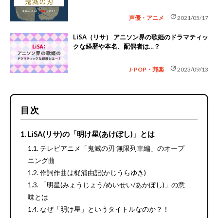
update
声優・アニメ
2021/05/17
LiSA（リサ） アニソン界の歌姫のドラマティッ
クな経歴や本名、配偶者は…？
update
J-POP・邦楽
2023/09/13
目次
LiSA(リサ)の「明け星(あけぼし)」とは
テレビアニメ「鬼滅の刃 無限列車編」のオープ
ニング曲
作詞作曲は梶浦由記(かじうらゆき)
「明星(みょうじょう/めいせい/あかぼし)」の意
味とは
なぜ「明け星」というタイトルなのか？！