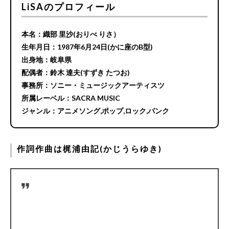
LiSAのプロフィール
本名：織部 里沙(おりべ りさ）
生年月日：1987年6月24日(かに座のB型)
出身地：岐阜県
配偶者：鈴木 達夫(すずき たつお)
事務所：ソニー・ミュージックアーティスツ
所属レーベル：SACRA MUSIC
ジャンル：アニメソング,ポップ,ロック,パンク
作詞作曲は梶浦由記(かじうらゆき)