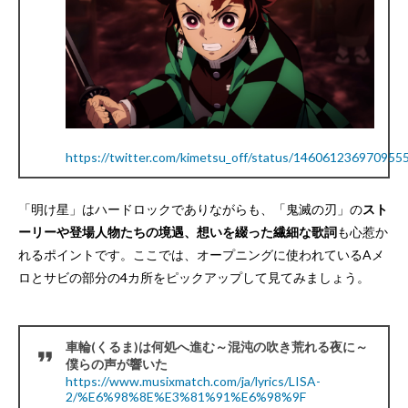
https://twitter.com/kimetsu_off/status/146061236970955
「明け星」はハードロックでありながらも、「鬼滅の刃」の
スト
ーリーや登場人物たちの境遇、想いを綴った繊細な歌詞
も心惹か
れるポイントです。ここでは、オープニングに使われているAメ
ロとサビの部分の4カ所をピックアップして見てみましょう。
車輪(くるま)は何処へ進む～混沌の吹き荒れる夜に～
僕らの声が響いた
https://www.musixmatch.com/ja/lyrics/LISA-
2/%E6%98%8E%E3%81%91%E6%98%9F