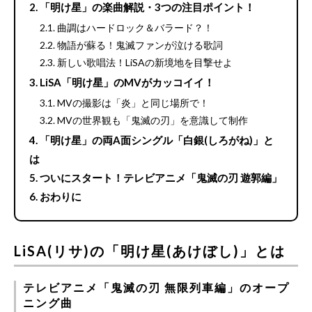
「明け星」の楽曲解説・3つの注目ポイント！
曲調はハードロック＆バラード？！
物語が蘇る！鬼滅ファンが泣ける歌詞
新しい歌唱法！LiSAの新境地を目撃せよ
LiSA「明け星」のMVがカッコイイ！
MVの撮影は「炎」と同じ場所で！
MVの世界観も「鬼滅の刃」を意識して制作
「明け星」の両A面シングル「白銀(しろがね)」と
は
ついにスタート！テレビアニメ「鬼滅の刃 遊郭編」
おわりに
LiSA(リサ)の「明け星(あけぼし)」とは
テレビアニメ「鬼滅の刃 無限列車編」のオープ
ニング曲