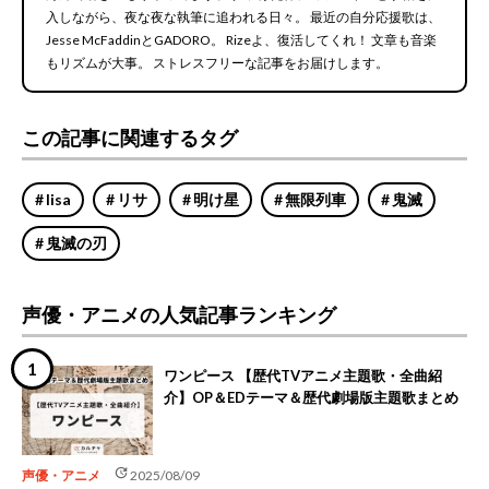
入しながら、夜な夜な執筆に追われる日々。 最近の自分応援歌は、
Jesse McFaddinとGADORO。 Rizeよ、復活してくれ！ 文章も音楽
もリズムが大事。 ストレスフリーな記事をお届けします。
この記事に関連するタグ
lisa
リサ
明け星
無限列車
鬼滅
鬼滅の刃
声優・アニメの人気記事ランキング
ワンピース 【歴代TVアニメ主題歌・全曲紹
介】OP＆EDテーマ＆歴代劇場版主題歌まとめ
update
声優・アニメ
2025/08/09