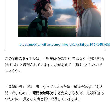
https://mobile.twitter.com/anime_ok17/status/146714876
この楽曲のタイトルは、「明星(あかぼし)」ではなく「明け星(あ
けぼし)」と表記されています。なぜあえて「明け」としたので
しょうか。
「鬼滅の刃」では、鬼になってしまった妹・禰豆子(ねずこ)を人
間に戻すために、
竈門炭治郎(かまどたんじろう)
が、鬼殺隊(きさ
つたい)の一員となり鬼と戦い成長していきます。